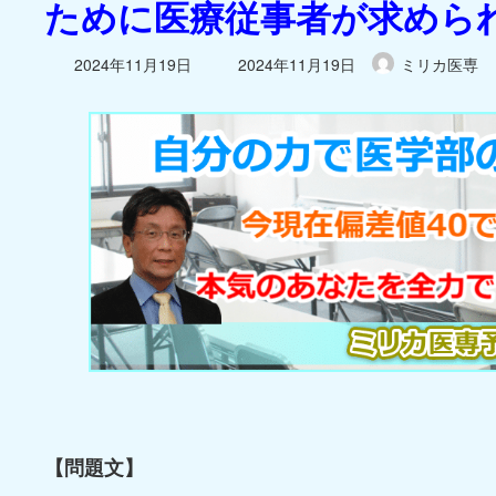
ために医療従事者が求めら
最
2024年11月19日
2024年11月19日
ミリカ医専
終
更
新
日
時
:
【問題文】