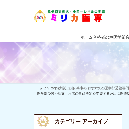
コ
ナ
ン
ビ
テ
ゲ
ン
ー
ツ
シ
ホーム
合格者の声
医学部
へ
ョ
ス
ン
キ
に
ッ
移
プ
動
★Top Page)大阪･京都･兵庫の おすすめの医学部受験
『医学部受験小論文 患者の自己決定を支援するために医療
カテゴリー アーカイブ