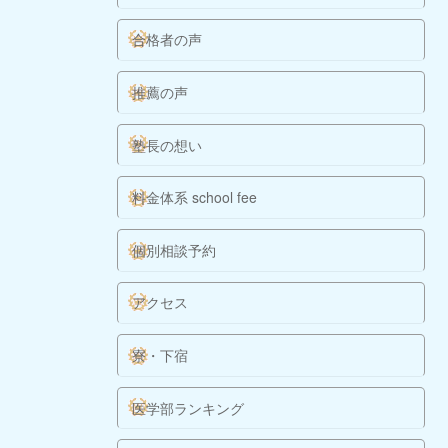
合格者の声
推薦の声
塾長の想い
料金体系 school fee
個別相談予約
アクセス
寮・下宿
医学部ランキング