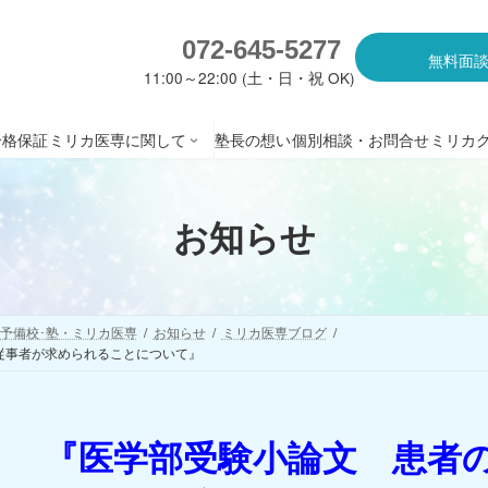
072-645-5277
無料面
11:00～22:00 (土・日・祝 OK)
合格保証
ミリカ医専に関して
塾長の想い
個別相談・お問合せ
ミリカ
お知らせ
専門予備校･塾・ミリカ医専
お知らせ
ミリカ医専ブログ
従事者が求められることについて』
『医学部受験小論文 患者